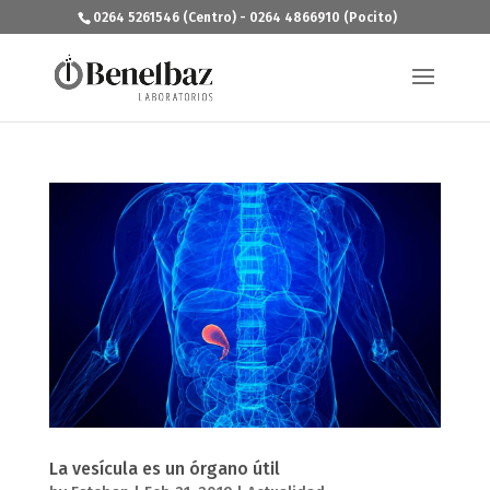
0264 5261546 (Centro) - 0264 4866910 (Pocito)
La vesícula es un órgano útil