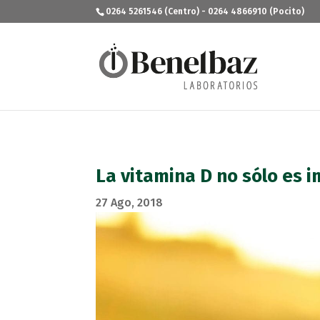
0264 5261546 (Centro) - 0264 4866910 (Pocito)
La vitamina D no sólo es 
27 Ago, 2018